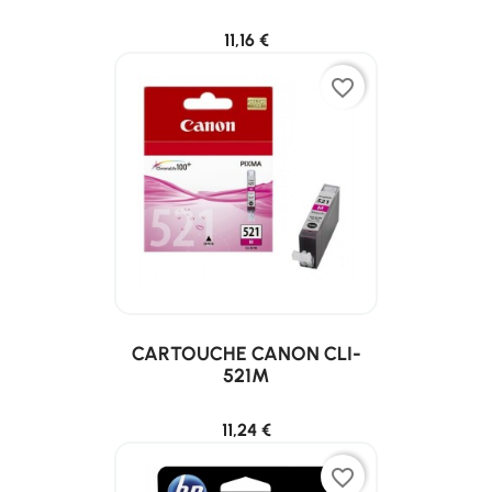
11,16 €
favorite_border
CARTOUCHE CANON CLI-
521M
11,24 €
favorite_border