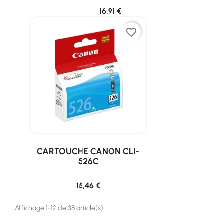
16,91 €
favorite_border
CARTOUCHE CANON CLI-
526C
15,46 €
Affichage 1-12 de 38 article(s)