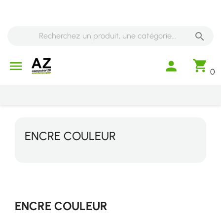

shopping_cart

person
0
ENCRE COULEUR
ENCRE COULEUR