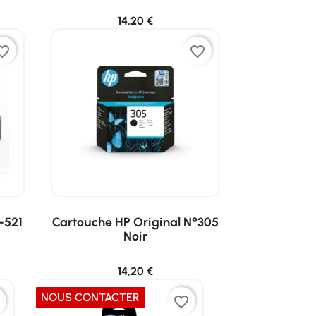
14,20 €
ite_border
favorite_border
-521
Cartouche HP Original N°305
Noir
14,20 €
NOUS CONTACTER
r
favorite_border