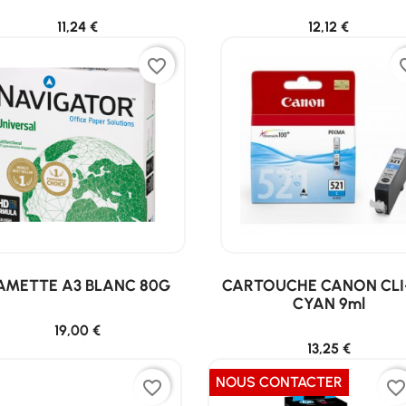
11,24 €
12,12 €
favorite_border
favor
AMETTE A3 BLANC 80G
CARTOUCHE CANON CLI
CYAN 9ml
19,00 €
13,25 €
NOUS CONTACTER
favorite_border
favorite_borde