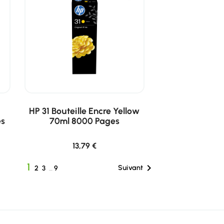
HP 31 Bouteille Encre Yellow
es
70ml 8000 Pages
13,79 €
1

Suivant
2
3
…
9