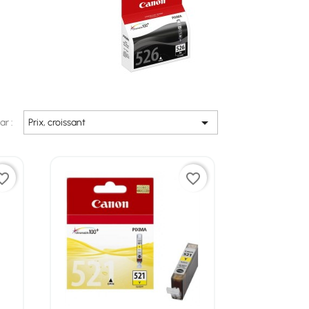

ar :
Prix, croissant
ite_border
favorite_border