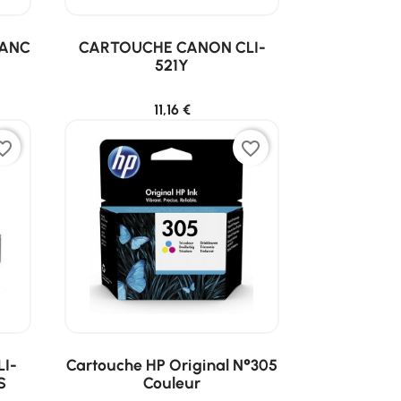
LANC
CARTOUCHE CANON CLI-
521Y
11,16 €
ite_border
favorite_border
I-
Cartouche HP Original N°305
S
Couleur