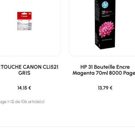
TOUCHE CANON CLI521
HP 31 Bouteille Encre
GRIS
Magenta 70ml 8000 Pag
14,15 €
13,79 €
age 1-12 de 106 article(s)