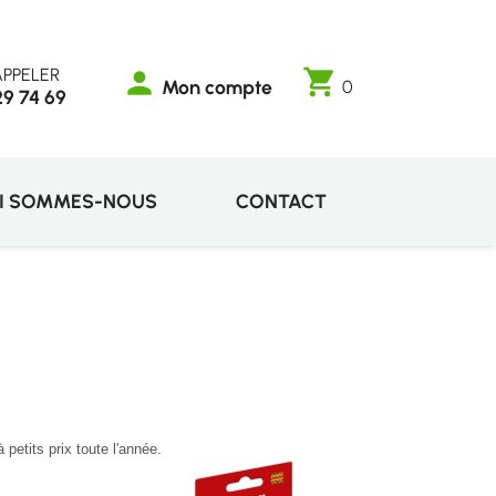
PPELER
shopping_cart
person
Mon compte
0
29 74 69
I SOMMES-NOUS
CONTACT
tits prix toute l'
année.