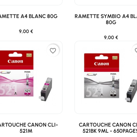
AMETTE A4 BLANC 80G
RAMETTE SYMBIO A4 B
80G
9,00 €
9,00 €
favorite_border
favor
ARTOUCHE CANON CLI-
CARTOUCHE CANON CL
521M
521BK 9ML - 650PAGE