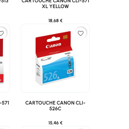
513
CARTOUCHE CANON CLI-571
XL YELLOW
18,68 €
ite_border
favorite_border
-571
CARTOUCHE CANON CLI-
526C
15,46 €