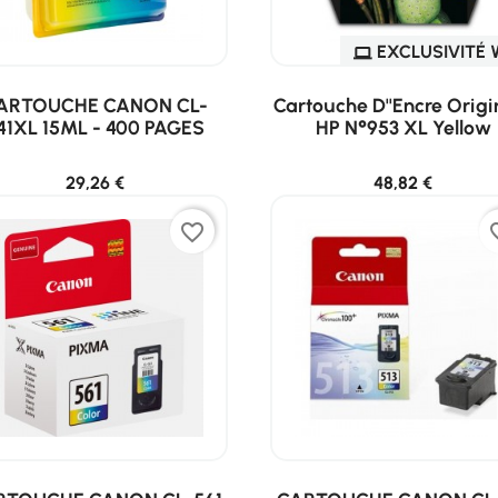
EXCLUSIVITÉ 
ARTOUCHE CANON CL-
Cartouche D''encre Origi
41XL 15ML - 400 PAGES
HP N°953 XL Yellow
29,26 €
48,82 €
favorite_border
favor