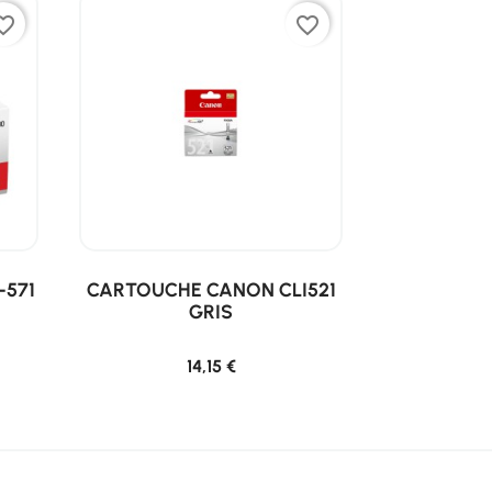
ite_border
favorite_border
-571
CARTOUCHE CANON CLI521
GRIS
14,15 €