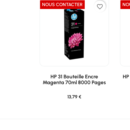
NOUS CONTACTER
NO
favorite_border
HP 31 Bouteille Encre
HP 
Magenta 70ml 8000 Pages
13,79 €