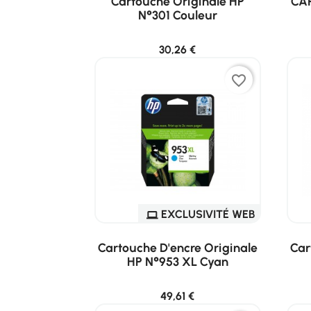
Cartouche Originale HP
CA
N°301 Couleur
30,26 €
favorite_border
EXCLUSIVITÉ WEB
Cartouche D'encre Originale
Car
HP N°953 XL Cyan
49,61 €