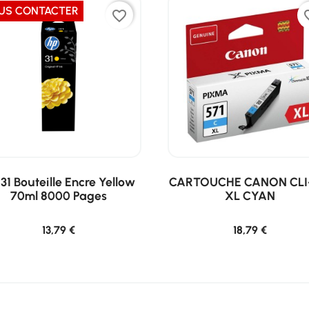
US CONTACTER
favorite_border
favor
31 Bouteille Encre Yellow
CARTOUCHE CANON CLI
70ml 8000 Pages
XL CYAN
13,79 €
18,79 €