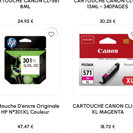
RTOUCHE CANON CL-561
CARTOUCHE CANON CL-
8ML
13ML - 340PAGES
24,95 €
30,25 €
favorite_border
favor
touche D'encre Originale
CARTOUCHE CANON CLI
HP N°301XL Couleur
XL MAGENTA
47,47 €
18,72 €