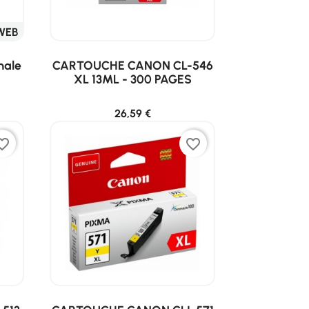
WEB
nale
CARTOUCHE CANON CL-546
XL 13ML - 300 PAGES
26,59 €
ite_border
favorite_border