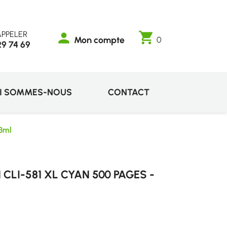
PPELER
shopping_cart
person
Mon compte
0
29 74 69
I SOMMES-NOUS
CONTACT
3ml
LI-581 XL CYAN 500 PAGES -