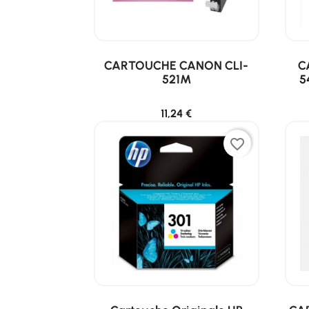
CARTOUCHE CANON CLI-
C
521M
5
11,24 €
favorite_border