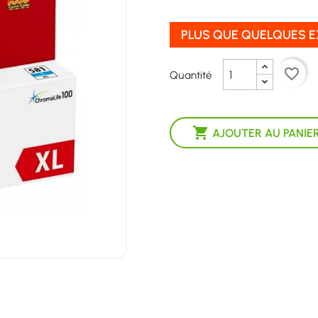
PLUS QUE QUELQUES 
favorite_border
Quantité

AJOUTER AU PANIE