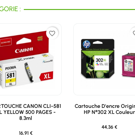
ORIE :
favorite_border
favor
TOUCHE CANON CLI-581
Cartouche D'encre Origi
L YELLOW 500 PAGES -
HP N°302 XL Couleur
8.3ml
44,36 €
16,91 €