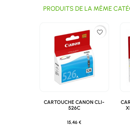
PRODUITS DE LA MÊME CATÉG
favorite_border
CARTOUCHE CANON CLI-
CAR
526C
X
15,46 €