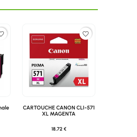
ite_border
favorite_border
nale
CARTOUCHE CANON CLI-571
XL MAGENTA
18,72 €