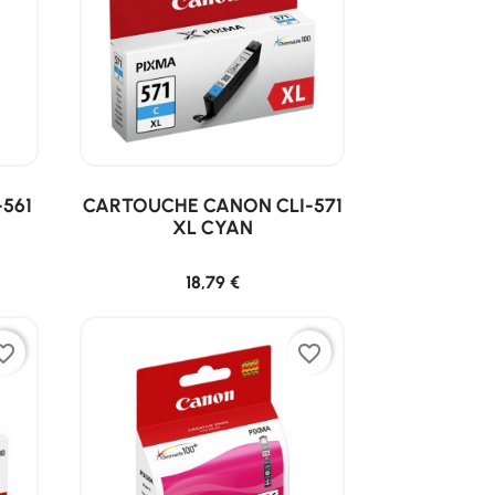
561
CARTOUCHE CANON CLI-571
XL CYAN
18,79 €
ite_border
favorite_border