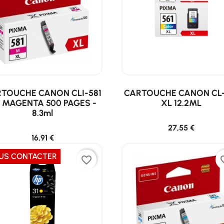
TOUCHE CANON CLI-581
CARTOUCHE CANON CL-
 MAGENTA 500 PAGES -
XL 12.2ML
8.3ml
27,55 €
16,91 €
US CONTACTER
favorite_border
favor