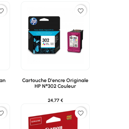
ite_border
favorite_border
yan
Cartouche D'encre Originale
HP N°302 Couleur
24,77 €
ite_border
favorite_border