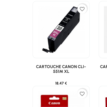
favorite_border
CARTOUCHE CANON CLI-
CA
551M XL
18,47 €
favorite_border