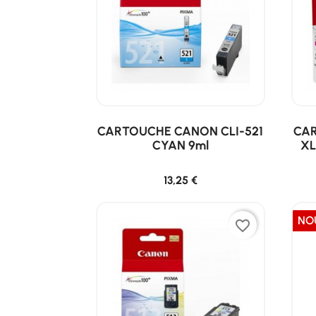
CARTOUCHE CANON CLI-521
CAR
CYAN 9ml
XL
13,25 €
NO
favorite_border