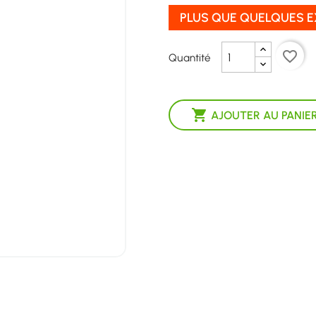
PLUS QUE QUELQUES 
favorite_border
Quantité

AJOUTER AU PANIE