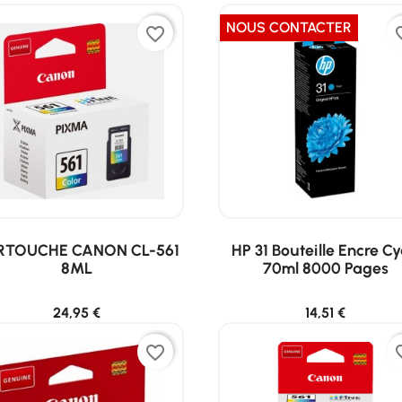
NOUS CONTACTER
favorite_border
favor
RTOUCHE CANON CL-561
HP 31 Bouteille Encre C
8ML
70ml 8000 Pages
24,95 €
14,51 €
favorite_border
favor