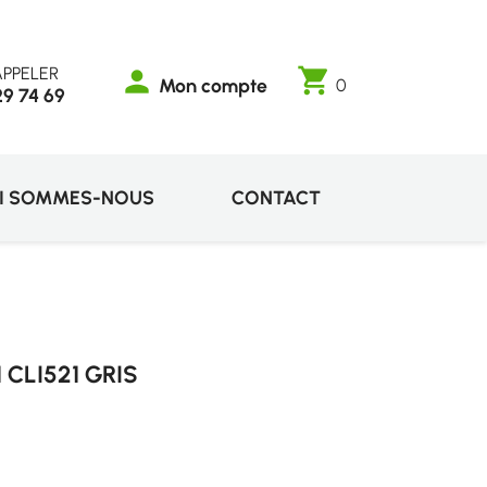
PPELER
shopping_cart
person
Mon compte
0
29 74 69
I SOMMES-NOUS
CONTACT
CLI521 GRIS