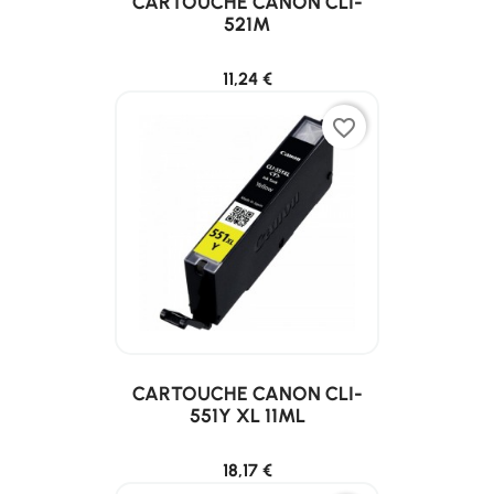
CARTOUCHE CANON CLI-
521M
11,24 €
favorite_border
CARTOUCHE CANON CLI-
551Y XL 11ML
18,17 €