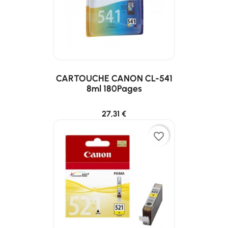
CARTOUCHE CANON CL-541
8ml 180Pages
27,31 €
favorite_border