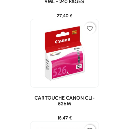
9ML - 240 PAGES
27,40 €
favorite_border
CARTOUCHE CANON CLI-
526M
15,47 €