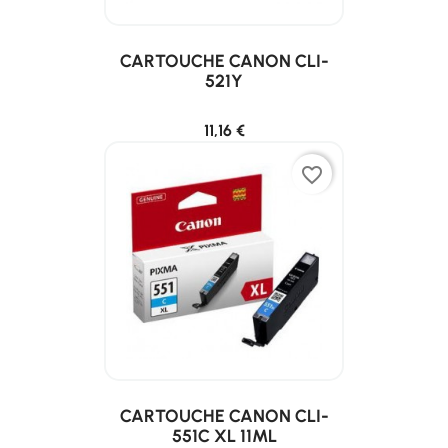
CARTOUCHE CANON CLI-
521Y
11,16 €
favorite_border
CARTOUCHE CANON CLI-
551C XL 11ML