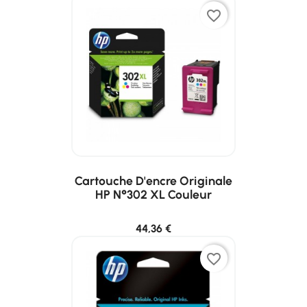
favorite_border
Cartouche D'encre Originale
HP N°302 XL Couleur
44,36 €
favorite_border