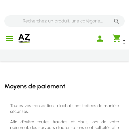

shopping_cart

person
0
Moyens de paiement
Toutes vos transactions d’achat sont traitées de manière
sécurisés.
Afin d'éviter toutes fraudes et abus, lors de votre
paiement, des serveurs d'autorisations sont sollicités afin