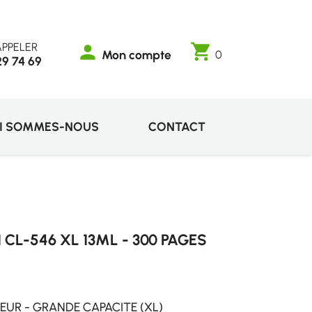
PPELER
shopping_cart
person
Mon compte
0
29 74 69
I SOMMES-NOUS
CONTACT
L-546 XL 13ML - 300 PAGES
UR - GRANDE CAPACITE (XL)