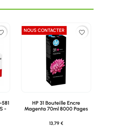
NOUS CONTACTER
ite_border
favorite_border
-581
HP 31 Bouteille Encre
S -
Magenta 70ml 8000 Pages
13,79 €