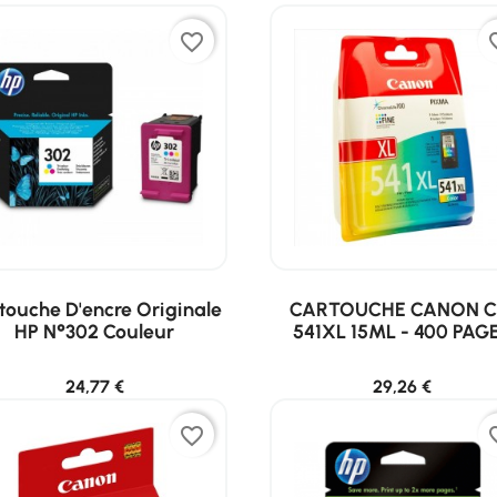
favorite_border
favor
touche D'encre Originale
CARTOUCHE CANON C
HP N°302 Couleur
541XL 15ML - 400 PAG
24,77 €
29,26 €
favorite_border
favor