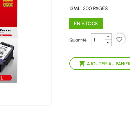
13ML, 300 PAGES
EN STOCK
favorite_border
Quantité

AJOUTER AU PANIE