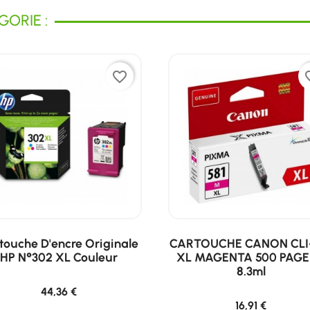
ORIE :
favorite_border
favor
touche D'encre Originale
CARTOUCHE CANON CLI
HP N°302 XL Couleur
XL MAGENTA 500 PAGE
8.3ml
44,36 €
16,91 €