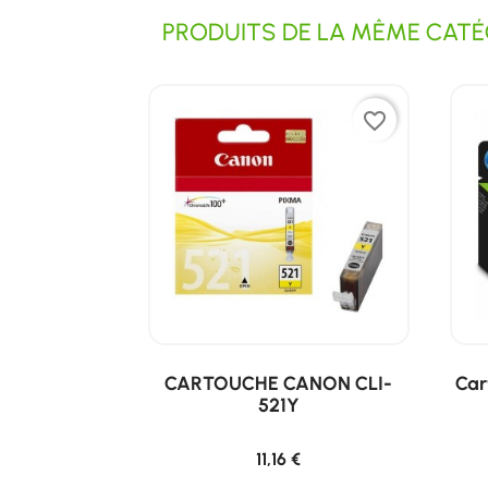
PRODUITS DE LA MÊME CATÉG
favorite_border
CARTOUCHE CANON CLI-
Car
521Y
11,16 €