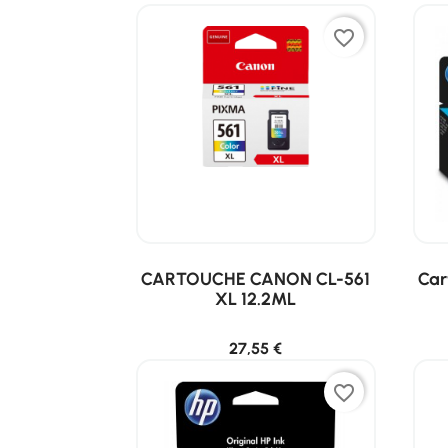
favorite_border
CARTOUCHE CANON CL-561
Car
XL 12.2ML
27,55 €
favorite_border