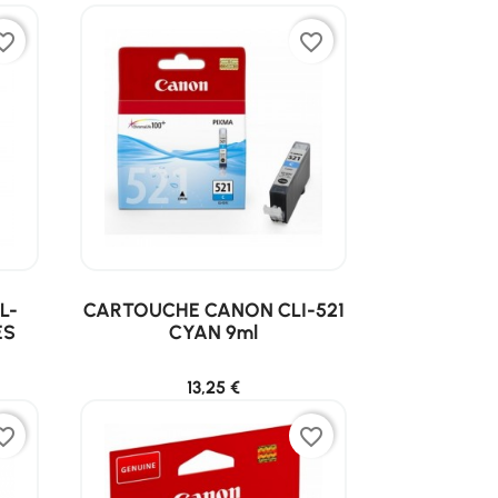
ite_border
favorite_border
L-
CARTOUCHE CANON CLI-521
ES
CYAN 9ml
13,25 €
ite_border
favorite_border