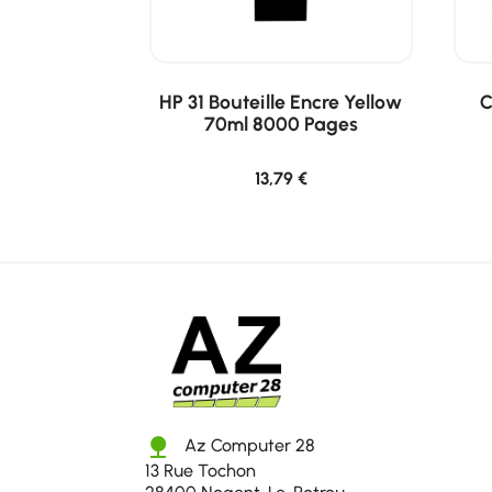
HP 31 Bouteille Encre Yellow
C
70ml 8000 Pages
13,79 €
nature
Az Computer 28
13 Rue Tochon