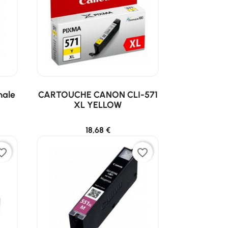
nale
CARTOUCHE CANON CLI-571
XL YELLOW
18,68 €
ite_border
favorite_border