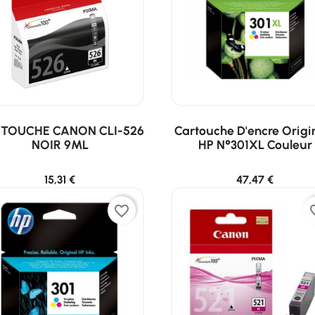
TOUCHE CANON CLI-526
Cartouche D'encre Origi
NOIR 9ML
HP N°301XL Couleur
15,31 €
47,47 €
favorite_border
favor