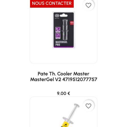
NOUS CONTACTER
favorite_border
Pate Th. Cooler Master
MasterGel V2 4719512077757
9,00 €
favorite_border