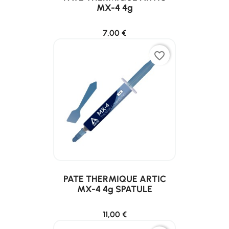
MX-4 4g
7,00 €
favorite_border
PATE THERMIQUE ARTIC
MX-4 4g SPATULE
11,00 €