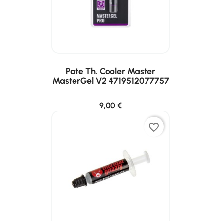
Pate Th. Cooler Master
MasterGel V2 4719512077757
9,00 €
favorite_border