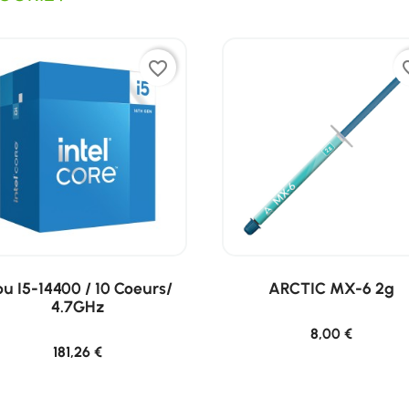
favorite_border
favor
u I5-14400 / 10 Coeurs/
ARCTIC MX-6 2g
4.7GHz
8,00 €
181,26 €