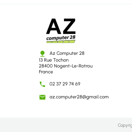
nature
Az Computer 28
13 Rue Tochon
28400 Nogent-Le-Rotrou
France

02 37 29 74 69

az.computer28@gmail.com
Copyri