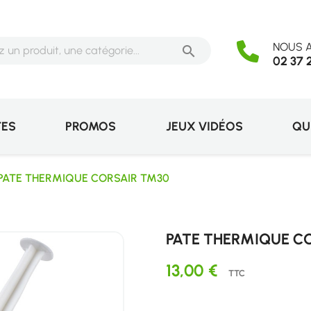
NOUS A

02 37 
TES
PROMOS
JEUX VIDÉOS
QU
PATE THERMIQUE CORSAIR TM30
PATE THERMIQUE C
13,00 €
TTC