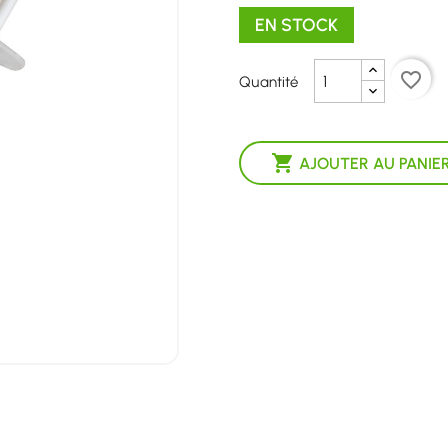
EN STOCK
favorite_border
Quantité

AJOUTER AU PANIE