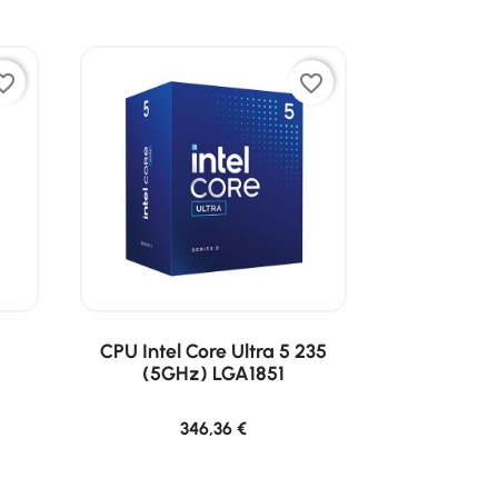
ite_border
favorite_border
CPU Intel Core Ultra 5 235
(5GHz) LGA1851
346,36 €