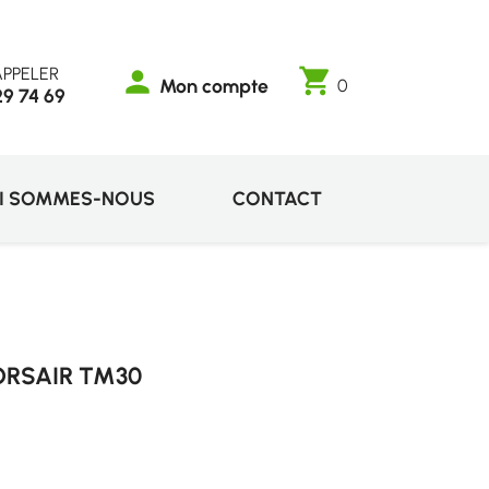
PPELER
shopping_cart
person
Mon compte
0
29 74 69
I SOMMES-NOUS
CONTACT
ORSAIR TM30