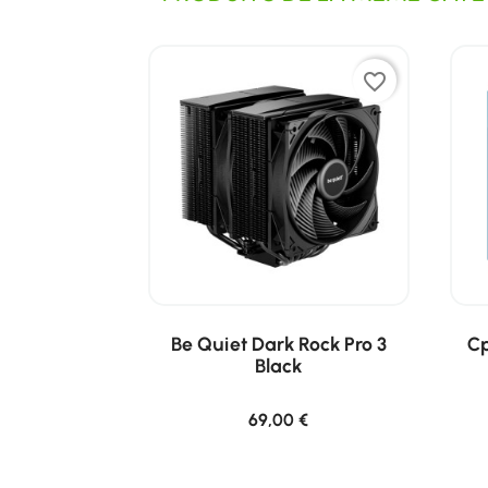
favorite_border
Be Quiet Dark Rock Pro 3
Cp
Black
69,00 €