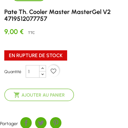
Pate Th. Cooler Master MasterGel V2
4719512077757
9,00 €
TTC
EN RUPTURE DE STOCK
favorite_border
Quantité

AJOUTER AU PANIER
Partager