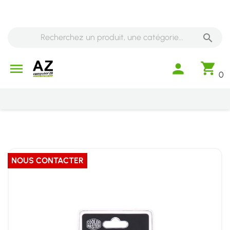

shopping_cart

person
0
NOUS CONTACTER