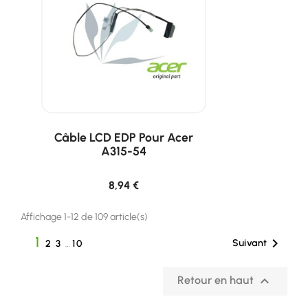
Câble LCD EDP Pour Acer
A315-54
8,94 €
Affichage 1-12 de 109 article(s)
1

Suivant
2
3
…
10

Retour en haut