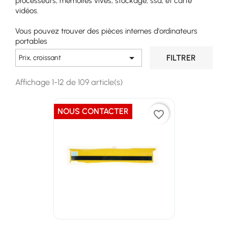
processeurs, mémoires vives, stockage, ssd, et carte
vidéos.
Vous pouvez trouver des pièces internes d'ordinateurs
portables

FILTRER
Prix, croissant
Affichage 1-12 de 109 article(s)
NOUS CONTACTER
favorite_border