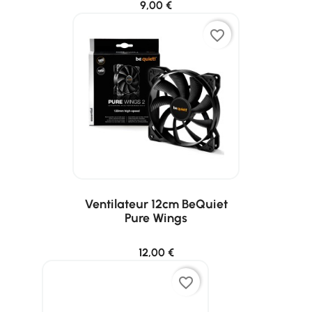
9,00 €
favorite_border
Ventilateur 12cm BeQuiet
Pure Wings
12,00 €
favorite_border