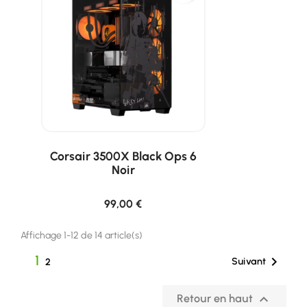
Corsair 3500X Black Ops 6
Noir
99,00 €
Affichage 1-12 de 14 article(s)
1

Suivant
2

Retour en haut