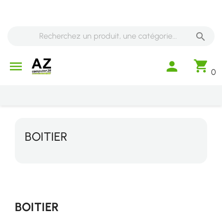

shopping_cart

person
0
BOITIER
BOITIER