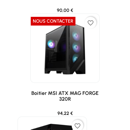
90,00 €
NOUS CONTACTER
favorite_border
Boitier MSI ATX MAG FORGE
320R
94,22 €
favorite_border