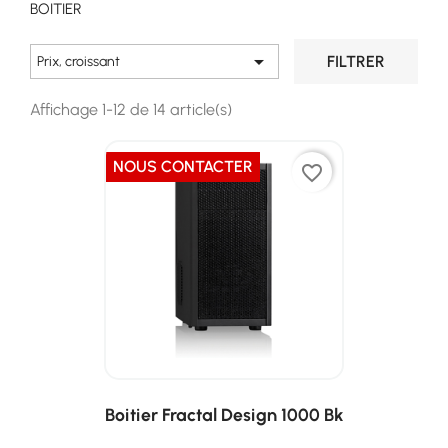
BOITIER

FILTRER
Prix, croissant
Affichage 1-12 de 14 article(s)
NOUS CONTACTER
favorite_border
Boitier Fractal Design 1000 Bk