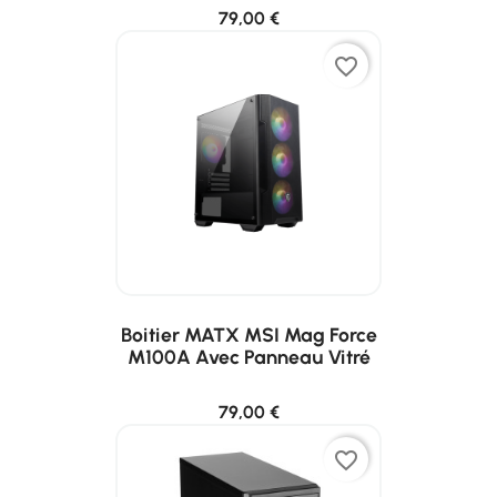
79,00 €
favorite_border
Boitier MATX MSI Mag Force
M100A Avec Panneau Vitré
79,00 €
favorite_border