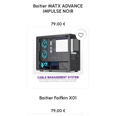
Boitier MATX ADVANCE
IMPULSE NOIR
79,00 €
favorite_border
Boitier Foifkin X01
79,00 €