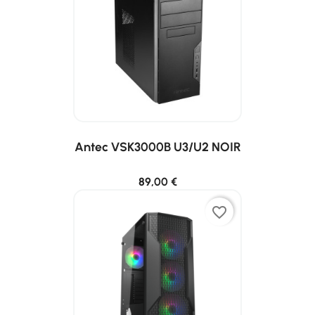
Antec VSK3000B U3/U2 NOIR
89,00 €
favorite_border