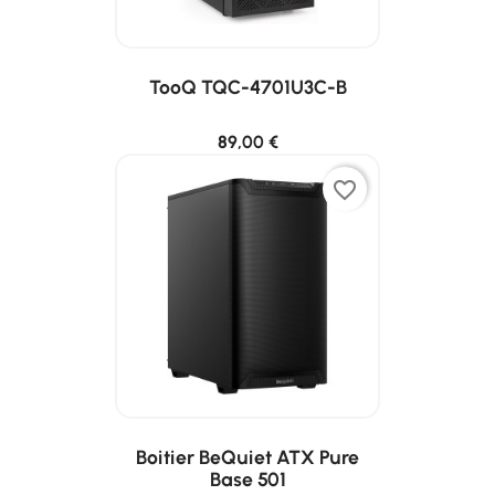
TooQ TQC-4701U3C-B
89,00 €
favorite_border
Boitier BeQuiet ATX Pure
Base 501