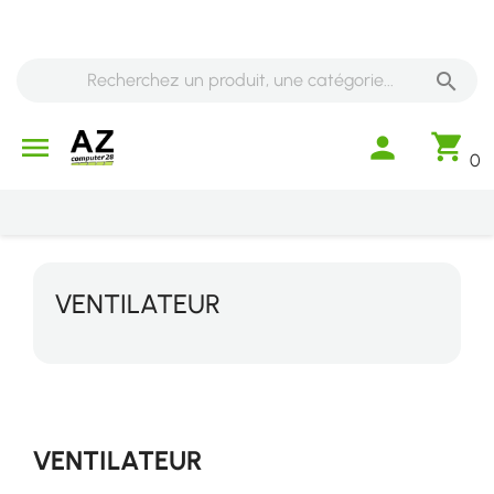

shopping_cart

person
0
VENTILATEUR
VENTILATEUR