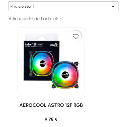

Prix, croissant
Affichage 1-1 de 1 article(s)
favorite_border
AEROCOOL ASTRO 12F RGB
9,78 €