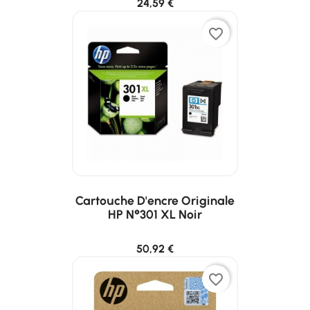
24,59 €
favorite_border
Cartouche D'encre Originale
HP N°301 XL Noir
50,92 €
favorite_border