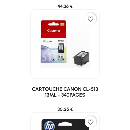
44,36 €
favorite_border
CARTOUCHE CANON CL-513
13ML - 340PAGES
30,25 €
favorite_border