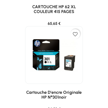
CARTOUCHE HP 62 XL
COULEUR 415 PAGES
65,65 €
favorite_border
Cartouche D'encre Originale
HP N°301noir