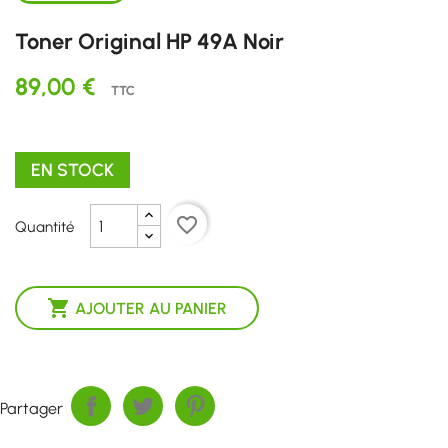
Toner Original HP 49A Noir
89,00 €
TTC
EN STOCK
favorite_border
Quantité

AJOUTER AU PANIER
Partager