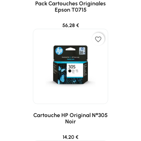
Pack Cartouches Originales
Epson T0715
56,28 €
favorite_border
Cartouche HP Original N°305
Noir
14,20 €