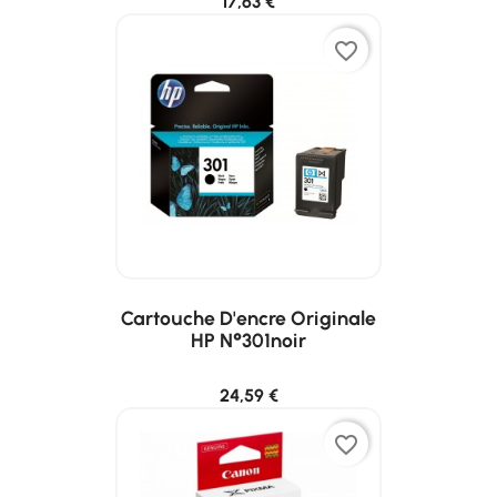
17,63 €
favorite_border
Cartouche D'encre Originale
HP N°301noir
24,59 €
favorite_border