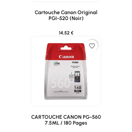
Cartouche Canon Original
PGI-520 (noir)
14,52 €
favorite_border
CARTOUCHE CANON PG-560
7.5ML / 180 Pages