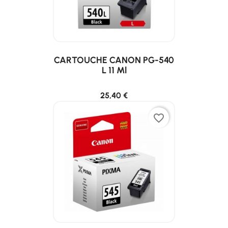
CARTOUCHE CANON PG-540
L 11 Ml
25,40 €
favorite_border