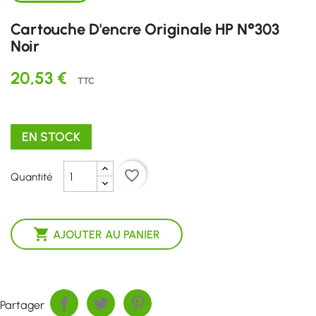
Cartouche D'encre Originale HP N°303
Noir
20,53 €
TTC
EN STOCK
favorite_border
Quantité

AJOUTER AU PANIER
Partager