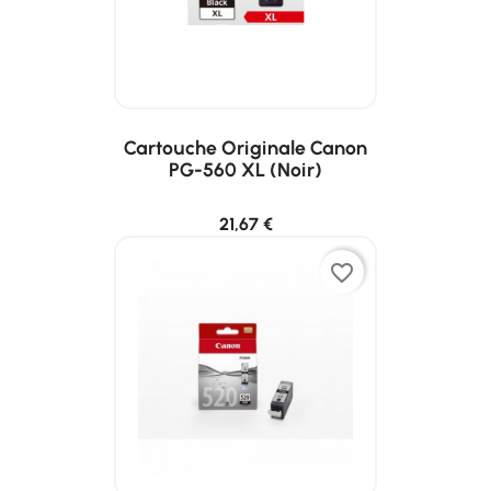
Cartouche Originale Canon
PG-560 XL (noir)
21,67 €
favorite_border