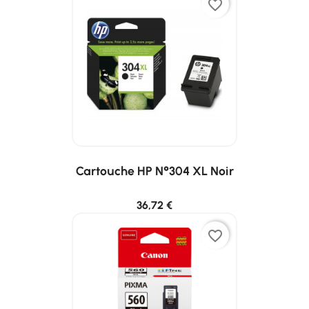
favorite_border
Cartouche HP N°304 XL Noir
36,72 €
favorite_border