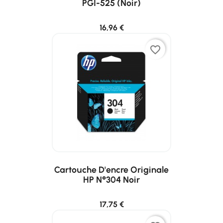
PGI-525 (noir)
16,96 €
favorite_border
Cartouche D'encre Originale
HP N°304 Noir
17,75 €