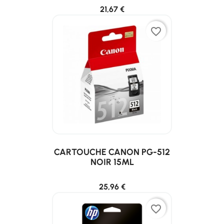
21,67 €
favorite_border
CARTOUCHE CANON PG-512
NOIR 15ML
25,96 €
favorite_border