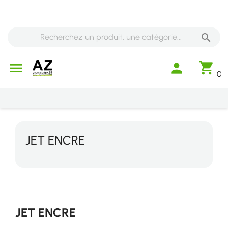

shopping_cart

person
0
JET ENCRE
JET ENCRE