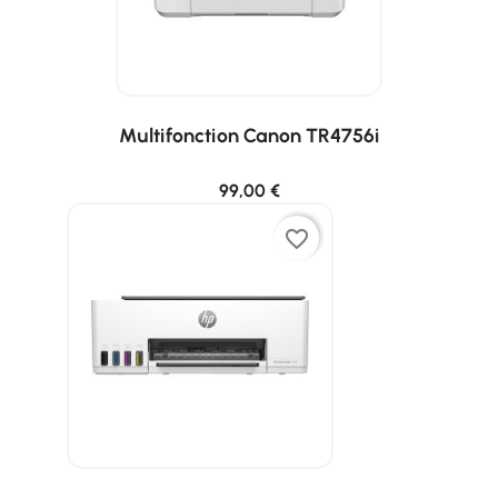
Multifonction Canon TR4756i
99,00 €
favorite_border