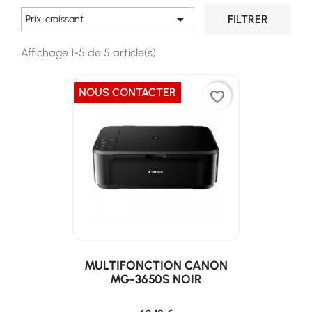

FILTRER
Prix, croissant
Affichage 1-5 de 5 article(s)
NOUS CONTACTER
favorite_border
MULTIFONCTION CANON
MG-3650S NOIR