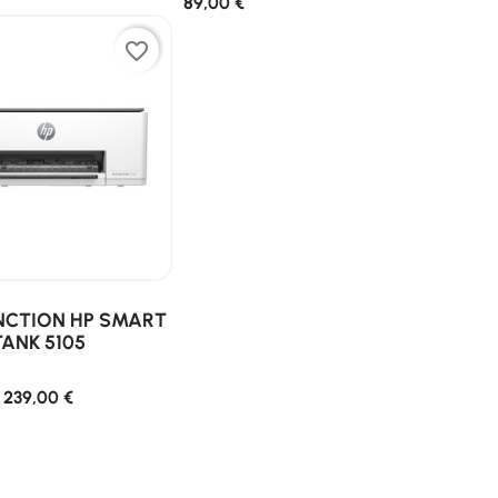
89,00 €
favorite_border
NCTION HP SMART
TANK 5105
239,00 €