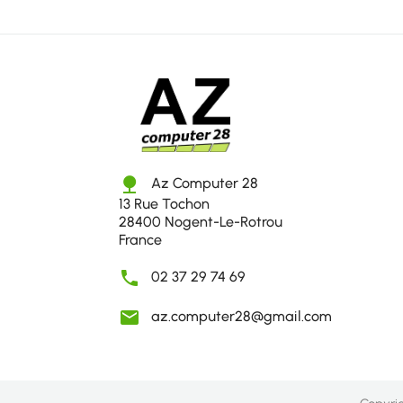
nature
Az Computer 28
13 Rue Tochon
28400 Nogent-Le-Rotrou
France

02 37 29 74 69

az.computer28@gmail.com