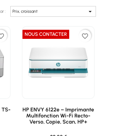

ar :
Prix, croissant
NOUS CONTACTER
ite_border
favorite_border
 TS-
HP ENVY 6122e – Imprimante
Multifonction Wi-Fi Recto-
Verso, Copie, Scan, HP+