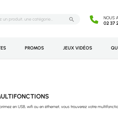
NOUS A

02 37 
TES
PROMOS
JEUX VIDÉOS
QU
ULTIFONCTIONS
primez en USB, wifi ou en éthernet, vous trouverez votre multifonctio