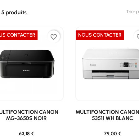
Trier p
a 5 produits.
US CONTACTER
NOUS CONTACTER
favorite_border
favor
ULTIFONCTION CANON
MULTIFONCTION CANON
MG-3650S NOIR
5351I WH BLANC
63,18 €
79,00 €