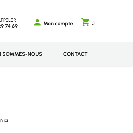
PPELER
shopping_cart
person
Mon compte
0
29 74 69
I SOMMES-NOUS
CONTACT
n ici