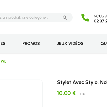
NOUS A

02 37 
TES
PROMOS
JEUX VIDÉOS
QU
r WE
Stylet Avec Stylo, N
10,00 €
TTC