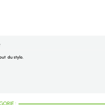
t
 bout du stylo.
ORIE :