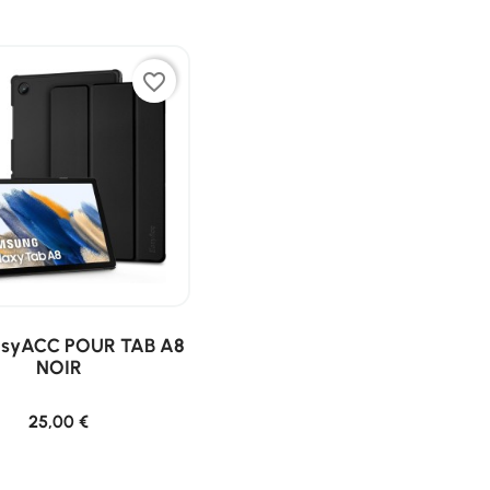
favorite_border
asyACC POUR TAB A8
NOIR
25,00 €