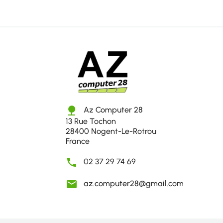
nature
Az Computer 28
13 Rue Tochon
28400 Nogent-Le-Rotrou
France

02 37 29 74 69

az.computer28@gmail.com