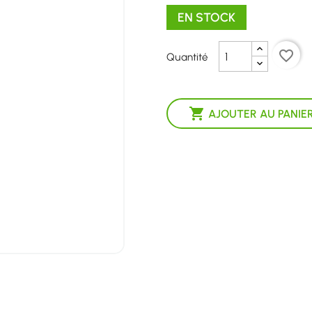
EN STOCK
favorite_border
Quantité

AJOUTER AU PANIE