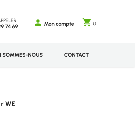
PPELER
shopping_cart
person
Mon compte
0
29 74 69
I SOMMES-NOUS
CONTACT
oir WE