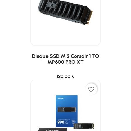
Disque SSD M.2 Corsair 1 TO
MP600 PRO XT
130,00 €
favorite_border