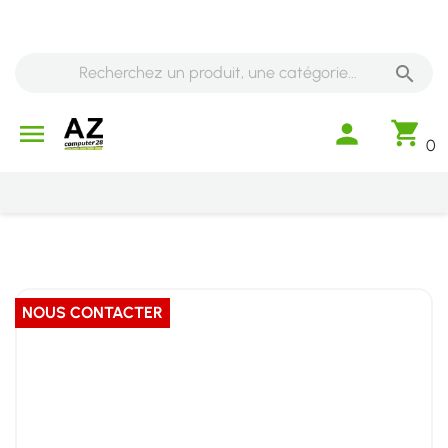

shopping_cart

person
0
NOUS CONTACTER