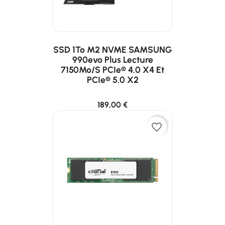
SSD 1To M2 NVME SAMSUNG
990evo Plus Lecture
7150Mo/s PCIe® 4.0 X4 Et
PCIe® 5.0 X2
189,00 €
favorite_border