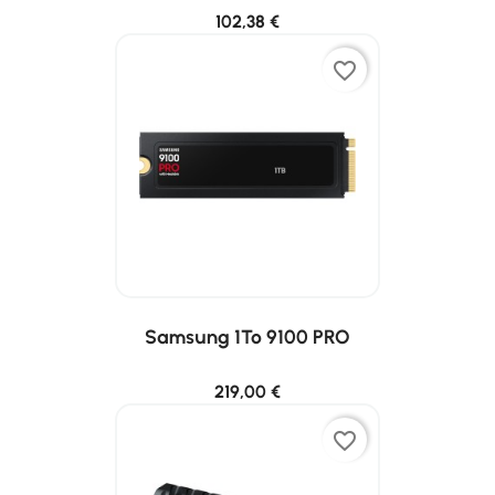
102,38 €
favorite_border
Samsung 1To 9100 PRO
219,00 €
favorite_border