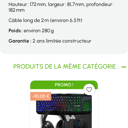
Hauteur : 172 mm, largeur : 81,7 mm, profondeur :
182 mm
Câble long de 2 m (environ 6,5 ft)
Poids :
environ 280 g
Garantie :
2 ans limitée constructeur
PRODUITS DE LA MÊME CATÉGORIE :
PROMO !
favorite_border
-10,00 €