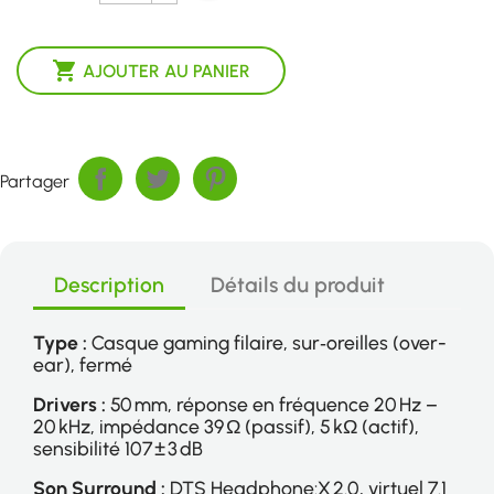

AJOUTER AU PANIER
Partager
Description
Détails du produit
Type :
Casque gaming filaire, sur‑oreilles (over-
ear), fermé
Drivers :
50 mm, réponse en fréquence 20 Hz –
20 kHz, impédance 39 Ω (passif), 5 kΩ (actif),
sensibilité 107 ± 3 dB
Son Surround :
DTS Headphone:X 2.0, virtuel 7.1