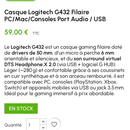
Casque Logitech G432 Filaire
PC/Mac/Consoles Port Audio / USB
59,00 €
TTC
Le
Logitech G432
est un casque gaming filaire doté
de
drivers de 50 mm
, d’un micro à perche
6 mm
orientable et silencieux, et du
son surround virtuel
DTS Headphone:X 2.0
(via USB + logiciel G HUB).
Léger (~280 g) et confortable grâce à ses coussinets
en cuir synthétique et à son arceau rembourré, il est
compatible avec PC, consoles (PlayStation, Xbox,
Switch) et appareils mobiles via USB ou jack 3,5 mm.
Idéal pour le gaming immersif à prix abordable.
EN STOCK
favorite_border
Quantité