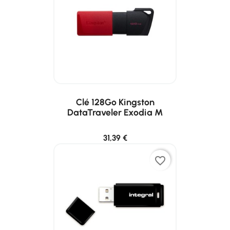
Clé 128Go Kingston
DataTraveler Exodia M
31,39 €
favorite_border