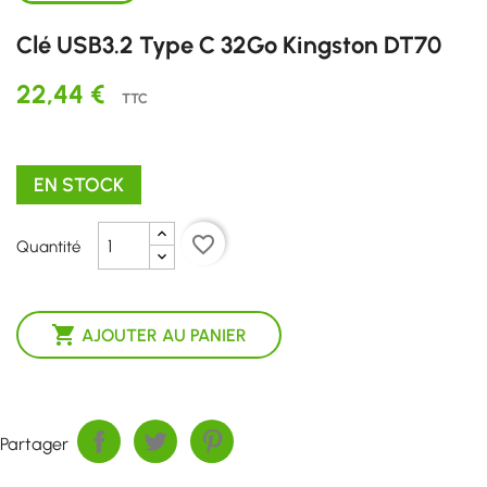
Clé USB3.2 Type C 32Go Kingston DT70
22,44 €
TTC
EN STOCK
favorite_border
Quantité

AJOUTER AU PANIER
Partager